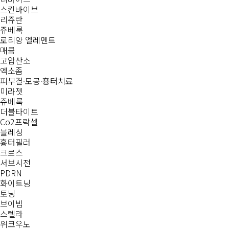
스킨바이브
리쥬란
쥬베룩
로리앙 엘레멘트
매쿰
고압산소
엑소좀
피부결·모공·흉터치료
미라젯
쥬베룩
더블타이트
Co2프락셀
블레싱
흉터필러
크로스
서브시전
PDRN
화이트닝
토닝
브이빔
스텔라
위코우노