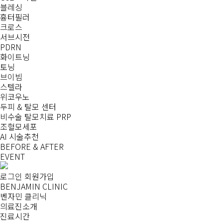
블레싱
흉터필러
크로스
서브시전
PDRN
화이트닝
토닝
브이빔
스텔라
위코우노
두피 & 탈모 센터
비수술 탈모치료 PRP
조혈모세포
AI 시술추천
BEFORE & AFTER
EVENT
로그인
회원가입
BENJAMIN CLINIC
벤자민 클리닉
의료진소개
진료시간