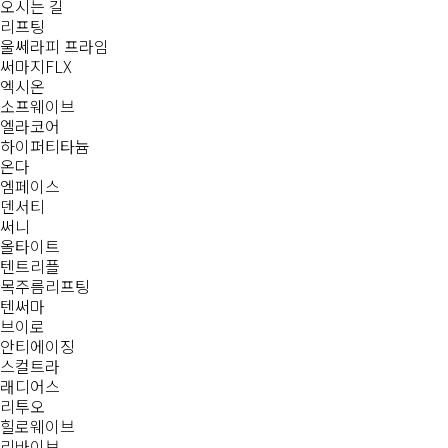
오시는 길
리프팅
울쎄라피 프라임
써마지FLX
엑시온
소프웨이브
엘라코어
하이퍼티타늄
온다
엠페이스
덴서티
써니
올타이트
텐트리플
목주름리프팅
텐써마
브이로
안티에이징
스컬트라
래디어스
리투오
힐로웨이브
리바이브