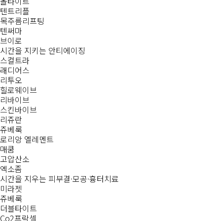
올타이트
텐트리플
목주름리프팅
텐써마
브이로
시간을 지키는
안티에이징
스컬트라
래디어스
리투오
힐로웨이브
리바이브
스킨바이브
리쥬란
쥬베룩
로리앙 엘레멘트
매쿰
고압산소
엑소좀
시간을 지우는
피부결·모공·흉터치료
미라젯
쥬베룩
더블타이트
Co2프락셀