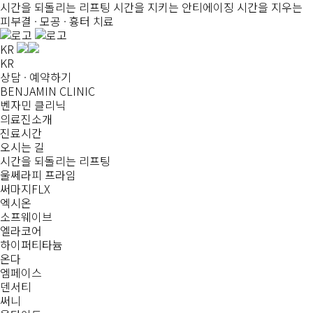
시간을 되돌리는
리프팅
시간을 지키는
안티에이징
시간을 지우는
피부결 · 모공 · 흉터 치료
KR
KR
상담 · 예약하기
BENJAMIN CLINIC
벤자민 클리닉
의료진소개
진료시간
오시는 길
시간을 되돌리는
리프팅
울쎄라피 프라임
써마지FLX
엑시온
소프웨이브
엘라코어
하이퍼티타늄
온다
엠페이스
덴서티
써니